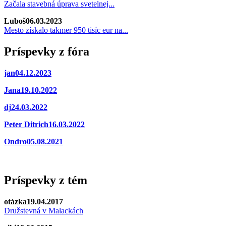
Začala stavebná úprava svetelnej...
Luboš
06.03.2023
Mesto získalo takmer 950 tisíc eur na...
Príspevky z fóra
jan
04.12.2023
Jana
19.10.2022
dj
24.03.2022
Peter Ditrich
16.03.2022
Ondro
05.08.2021
Príspevky z tém
otázka
19.04.2017
Družstevná v Malackách