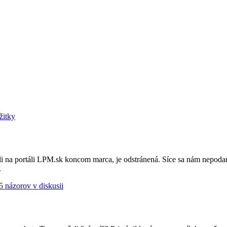
žitky
na portáli LPM.sk koncom marca, je odstránená. Síce sa nám nepodarilo 
.
5 názorov v diskusii