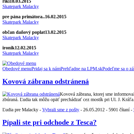
riki
18.03.2015
Skatepark Malacky
pre pána primátora..
16.02.2015
Skatepark Malacky
občan daňový poplat
13.02.2015
Skatepark Malacky
ironik
12.02.2015
Skatepark Malacky
Obedové menu
Pridaj sa k nám
Prehľadne na LPM.sk
Podeľme sa o zá
Kovová zábrana odstránená
Kovová zábrana, ktorej sme informovali 
zbúraná. Ľudia tak môžu opäť prechádzať cez mostík pri Ul. J. Kráľa
Ľudia pre Malacky -
Vybrali sme z pošty
- 26.05.2012 - 5901 čítaní -
Pípali ste pri odchode z Tesca?