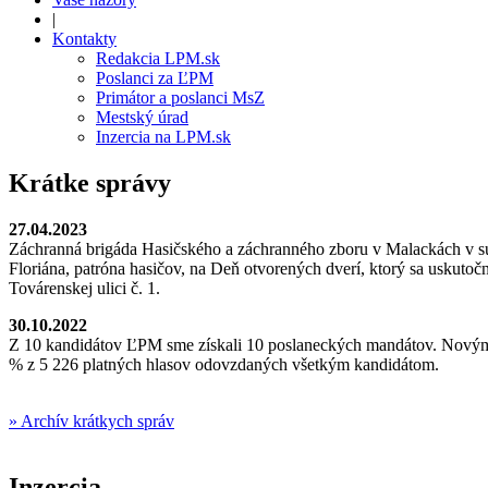
|
Kontakty
Redakcia LPM.sk
Poslanci za ĽPM
Primátor a poslanci MsZ
Mestský úrad
Inzercia na LPM.sk
Krátke správy
27.04.2023
Záchranná brigáda Hasičského a záchranného zboru v Malackách v súč
Floriána, patróna hasičov, na Deň otvorených dverí, ktorý sa uskuto
Továrenskej ulici č. 1.
30.10.2022
Z 10 kandidátov ĽPM sme získali 10 poslaneckých mandátov. Novým p
% z 5 226 platných hlasov odovzdaných všetkým kandidátom.
» Archív krátkych správ
Inzercia