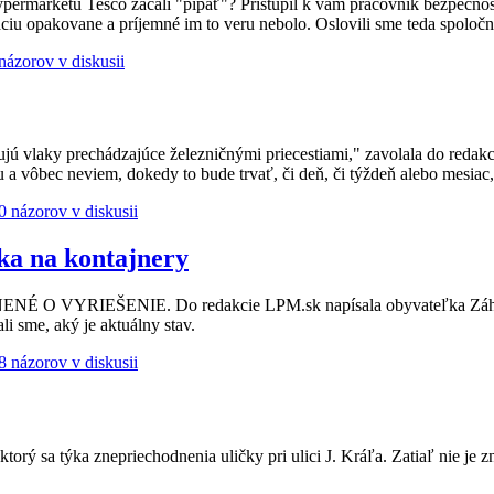
hypermarketu Tesco začali "pípať"? Pristúpil k vám pracovník bezpečnos
áciu opakovane a príjemné im to veru nebolo. Oslovili sme teda spoločn
názorov v diskusii
jú vlaky prechádzajúce železničnými priecestiami," zavolala do redakci
a vôbec neviem, dokedy to bude trvať, či deň, či týždeň alebo mesiac," 
0 názorov v diskusii
ka na kontajnery
É O VYRIEŠENIE. Do redakcie LPM.sk napísala obyvateľka Záhoráck
li sme, aký je aktuálny stav.
8 názorov v diskusii
orý sa týka znepriechodnenia uličky pri ulici J. Kráľa. Zatiaľ nie je z