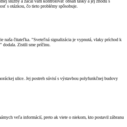
tnej služby a začal vám kontrolovať obsah tašky a jej zhodu s
osť s otázkou, čo tieto problémy spôsobuje.
e naša čitateľka. "Sveteľná signalizácia je vypnutá, vlaky príchod k
dodala. Zistili sme príčinu.
ej ulice. Jej postreh súvisí s výstavbou polyfunkčnej budovy
námych veľa informácií, preto ak viete o niekom, kto postavil zábranu