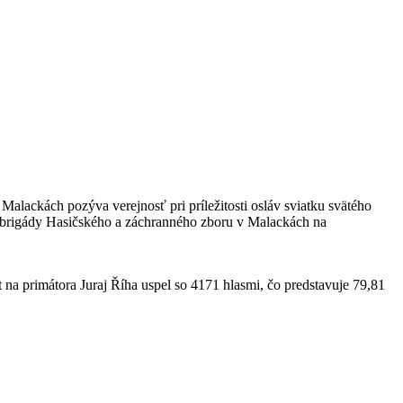
lackách pozýva verejnosť pri príležitosti osláv sviatku svätého
ej brigády Hasičského a záchranného zboru v Malackách na
a primátora Juraj Říha uspel so 4171 hlasmi, čo predstavuje 79,81