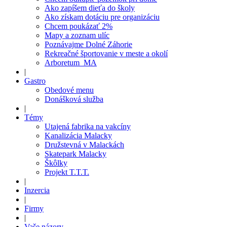
Ako zapíšem dieťa do školy
Ako získam dotáciu pre organizáciu
Chcem poukázať 2%
Mapy a zoznam ulíc
Poznávajme Dolné Záhorie
Rekreačné športovanie v meste a okolí
Arboretum_MA
|
Gastro
Obedové menu
Donášková služba
|
Témy
Utajená fabrika na vakcíny
Kanalizácia Malacky
Družstevná v Malackách
Skatepark Malacky
Škôlky
Projekt T.T.T.
|
Inzercia
|
Firmy
|
Vaše názory