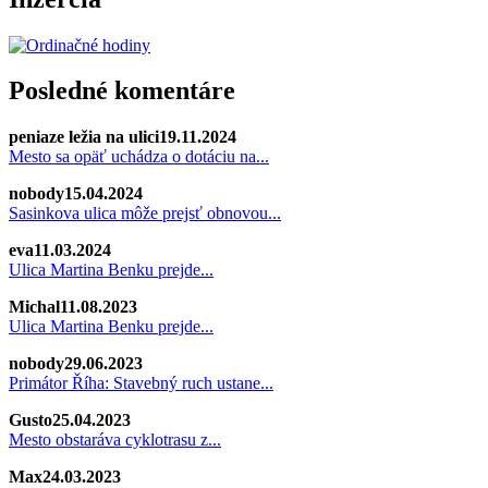
Posledné komentáre
peniaze ležia na ulici
19.11.2024
Mesto sa opäť uchádza o dotáciu na...
nobody
15.04.2024
Sasinkova ulica môže prejsť obnovou...
eva
11.03.2024
Ulica Martina Benku prejde...
Michal
11.08.2023
Ulica Martina Benku prejde...
nobody
29.06.2023
Primátor Říha: Stavebný ruch ustane...
Gusto
25.04.2023
Mesto obstaráva cyklotrasu z...
Max
24.03.2023