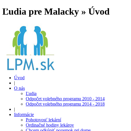
Ľudia pre Malacky » Úvod
Úvod
|
O nás
Ľudia
Odpočet volebného programu 2010 - 2014
Odpočet volebného programu 2014 - 2018
|
Informácie
Pohotovosť lekární
Ordinačné hodiny lekárov
Chcem odkúpiť pozemok pri dome