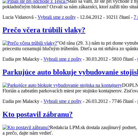
Stalo sa vám, že ste pri východe z 
pokladničným blokom? Ozvali sa nám zákazníci, ktorí zažili túto situ
Lucia Vidanová -
Vybrali sme z pošty
- 12.04.2012 - 10211 čítaní -
7 
Prečo včera trúbili vlaky?
"Od rána (29. 3.) nám tu pri dome vytrubu
priecestiu oznamujú hlučným trúbením. Dieťa sa mi strháva zo spánku 
Ľudia pre Malacky -
Vybrali sme z pošty
- 30.03.2012 - 5810 čítaní -
Parkujúce auto blokuje vybudovanie stojis
DOPLNEN
Florián a zabratím parkovacích miest pre stojisko kontajnerov. Zisťova
Ľudia pre Malacky -
Vybrali sme z pošty
- 26.03.2012 - 7746 čítaní -
Kto postavil zábranu?
Redakcia LPM.sk dostala zaujímavý podnet, kt
a prečo, dajte nám vedieť.