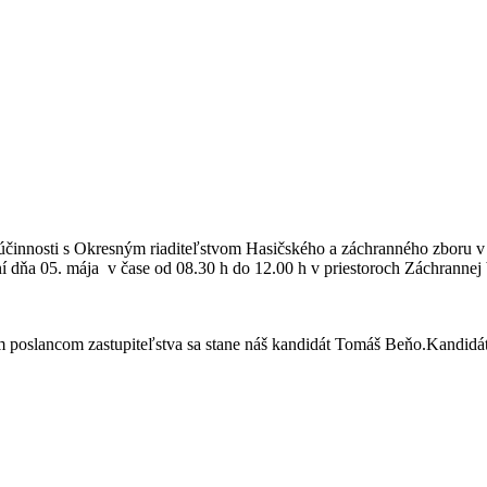
innosti s Okresným riaditeľstvom Hasičského a záchranného zboru v Ma
ční dňa 05. mája v čase od 08.30 h do 12.00 h v priestoroch Záchrann
oslancom zastupiteľstva sa stane náš kandidát Tomáš Beňo.Kandidát n