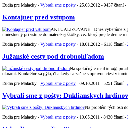
Ľudia pre Malacky -
Vybrali sme z pošty
- 25.03.2012 - 9437 čítaní -
Kontajner pred vstupom
AKTUALIZOVANÉ - Dnes vyberáme z pošty za
umiestnený pri vstupe do materskej škôlky, cez ktorý prejde denne 
Ľudia pre Malacky -
Vybrali sme z pošty
- 18.01.2012 - 6118 čítaní -
Južanské cesty pod drobnohľadom
Na spoločný e-mail info@lpm.sk 
oknami. Konkrétne sa pýta, či a kedy sa začne s opravou ciest v tomto 
Ľudia pre Malacky -
Vybrali sme z pošty
- 09.10.2011 - 5251 čítaní -
Vybrali sme z pošty: Duklianskych hrdino
Na problém rýchlosti do
Ľudia pre Malacky -
Vybrali sme z pošty
- 10.05.2011 - 8430 čítaní -