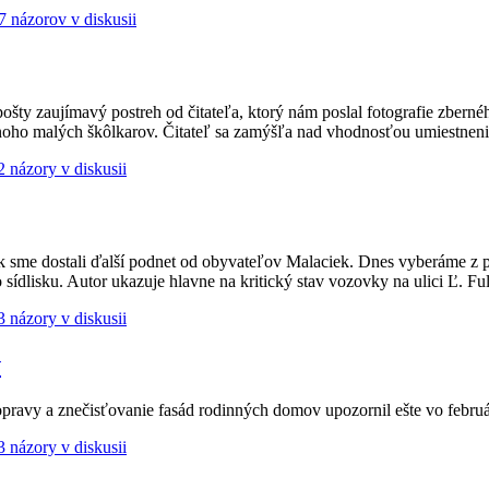
7 názorov v diskusii
ujímavý postreh od čitateľa, ktorý nám poslal fotografie zberného 
mnoho malých škôlkarov. Čitateľ sa zamýšľa nad vhodnosťou umiestneni
2 názory v diskusii
sme dostali ďalší podnet od obyvateľov Malaciek. Dnes vyberáme z poš
sídlisku. Autor ukazuje hlavne na kritický stav vozovky na ulici Ľ. Ful
3 názory v diskusii
v
pravy a znečisťovanie fasád rodinných domov upozornil ešte vo februá
3 názory v diskusii