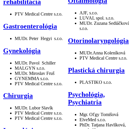
Oftalmológia
rehabilitáci
a
AJF, s.r.o.
PTV Medical Centre s.r.o.
LUVAL spol. s.r.o.
MUDr. Zuzana Sedláčkov
Gastroenterológia
s.r.o.
MUDr. Peter Hegyi s.r.o.
Otorinolaryngológia
Gynekológia
MUDr.Anna Koleníková
PTV Medical Centre s.r.o.
MUDr. Pavol Schiller
MALGYN s.r.o.
Plastická chirurgia
MUDr. Miroslav Fruš
GYNEMMA s.r.o.
PLASTIKO s.r.o.
PTV Medical Centre s.r.o.
Psychológia,
Chirurgia
Psychiatria
MUDr. Lubor Slavík
PTV Medical Centre s.r.o.
Mgr. Oľgy Tomišová
PTV Medical Centre s.r.o.
ElveMed s.r.o.
PhDr. Tatjana Havlíková,