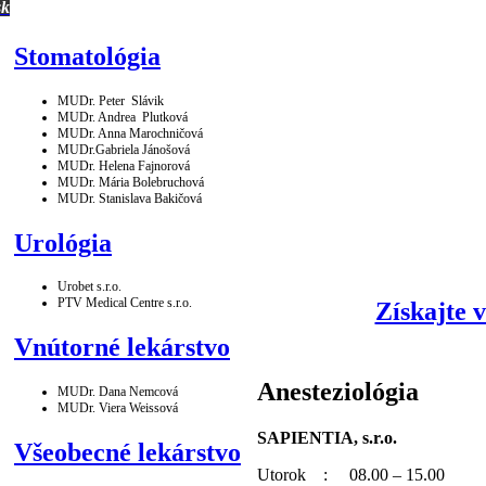
sk
Stomatológia
MUDr. Peter Slávik
MUDr. Andrea Plutková
MUDr. Anna Marochničová
MUDr.Gabriela Jánošová
MUDr. Helena Fajnorová
MUDr. Mária Bolebruchová
MUDr. Stanislava Bakičová
Urológia
Urobet s.r.o.
PTV Medical Centre s.r.o.
Získajte v
Vnútorné lekárstvo
Anesteziológia
MUDr. Dana Nemcová
MUDr. Viera Weissová
SAPIENTIA, s.r.o.
Všeobecné lekárstvo
Utorok : 08.00 – 15.00