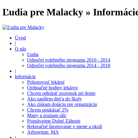
Ľudia pre Malacky » Informácie
Úvod
|
O nás
Ľudia
Odpočet volebného programu 2010 - 2014
Odpočet volebného programu 2014 - 2018
|
Informácie
Pohotovosť lekární
Ordinačné hodiny lekárov
Chcem odkúpiť pozemok pri dome
Ako zapíšem dieťa do školy
Ako získam dotáciu pre organizáciu
Chcem poukázať 2%
Mapy a zoznam ulíc
Poznávajme Dolné Záhorie
Rekreačné športovanie v meste a okolí
Arboretum_MA
|