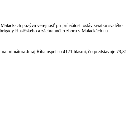
lackách pozýva verejnosť pri príležitosti osláv sviatku svätého
ej brigády Hasičského a záchranného zboru v Malackách na
a primátora Juraj Říha uspel so 4171 hlasmi, čo predstavuje 79,81