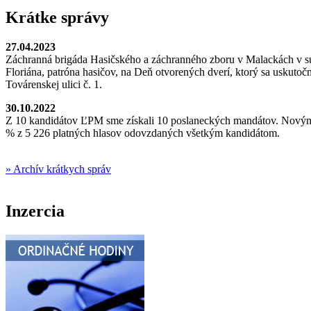
Krátke správy
27.04.2023
Záchranná brigáda Hasičského a záchranného zboru v Malackách v súč
Floriána, patróna hasičov, na Deň otvorených dverí, ktorý sa uskuto
Továrenskej ulici č. 1.
30.10.2022
Z 10 kandidátov ĽPM sme získali 10 poslaneckých mandátov. Novým p
% z 5 226 platných hlasov odovzdaných všetkým kandidátom.
» Archív krátkych správ
Inzercia