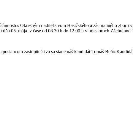
innosti s Okresným riaditeľstvom Hasičského a záchranného zboru v Ma
ční dňa 05. mája v čase od 08.30 h do 12.00 h v priestoroch Záchrann
oslancom zastupiteľstva sa stane náš kandidát Tomáš Beňo.Kandidát n