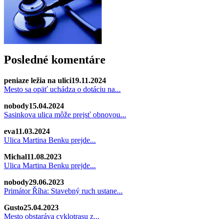
Posledné komentáre
peniaze ležia na ulici
19.11.2024
Mesto sa opäť uchádza o dotáciu na...
nobody
15.04.2024
Sasinkova ulica môže prejsť obnovou...
eva
11.03.2024
Ulica Martina Benku prejde...
Michal
11.08.2023
Ulica Martina Benku prejde...
nobody
29.06.2023
Primátor Říha: Stavebný ruch ustane...
Gusto
25.04.2023
Mesto obstaráva cyklotrasu z...