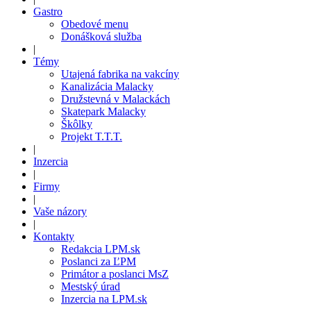
Gastro
Obedové menu
Donášková služba
|
Témy
Utajená fabrika na vakcíny
Kanalizácia Malacky
Družstevná v Malackách
Skatepark Malacky
Škôlky
Projekt T.T.T.
|
Inzercia
|
Firmy
|
Vaše názory
|
Kontakty
Redakcia LPM.sk
Poslanci za ĽPM
Primátor a poslanci MsZ
Mestský úrad
Inzercia na LPM.sk