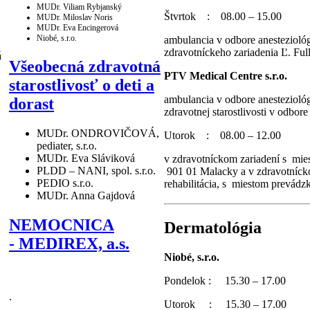
MUDr. Viliam Rybjanský
Štvrtok : 08.00 – 15.00
MUDr. Miloslav Noris
MUDr. Eva Encingerová
Niobé, s.r.o.
ambulancia v odbore anesteziológ
zdravotníckeho zariadenia Ľ. Fu
á
Všeobecná zdravotná
PTV Medical Centre s.r.o.
starostlivosť o deti a
ambulancia v odbore anesteziológ
dorast
zdravotnej starostlivosti v odbore
MUDr. ONDROVIČOVÁ,
Utorok : 08.00 – 12.00
pediater, s.r.o.
MUDr. Eva Sláviková
v zdravotníckom zariadení s mies
PLDD – NANI, spol. s.r.o.
901 01 Malacky a v zdravotníckom
PEDIO s.r.o.
rehabilitácia, s miestom prevá
MUDr. Anna Gajdová
NEMOCNICA
Dermatológia
- MEDIREX, a.s.
Niobé, s.r.o.
Pondelok : 15.30 – 17.00
.
Utorok : 15.30 – 17.00