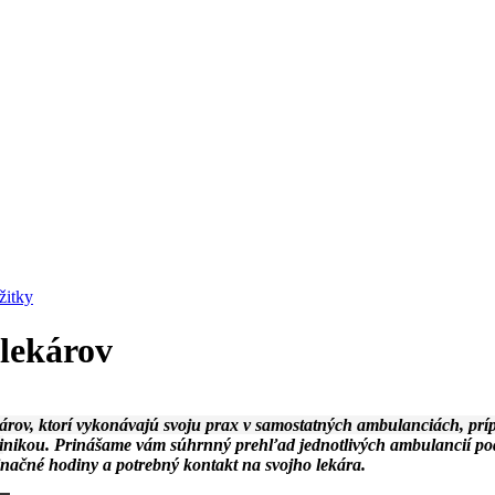
žitky
lekárov
károv, ktorí vykonávajú svoju prax v samostatných ambulanciách, pr
i
nikou. Prinášame vám súhrn
ný prehľad jednot
livých ambulancií pod
načné hodiny a potrebný kontakt na svojho lekára.