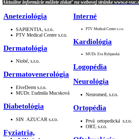
Aktuálne informácie môžete získať na webovej stránke
www.e-vuc.
Aneteziológia
Interné
SAPIENTIA, s.r.o.
PTV Medical Centre s.r.o.
PTV Medical Centre s.r.o.
Kardiológia
Dermatológia
MUDr. Eva Rybjanská
Niobé, s.r.o.
Logopédia
Dermatovenerológia
Neurológia
ElveDerm s.r.o.
MUDr. Ľudmila Mucsková
Neuromed, s.r.o.
Diabetológia
Ortopédia
SIN AZUCAR s.r.o.
Prvá ortopedická s.r.o.
ORT, s.r.o.
Fyziatria,