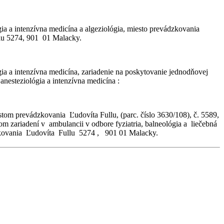
ia a intenzívna medicína a algeziológia, miesto prevádzkovania
llu 5274, 901 01 Malacky.
ia a intenzívna medicína, zariadenie na poskytovanie jednodňovej
 anesteziológia a intenzívna medicína :
tom prevádzkovania Ľudovíta Fullu, (parc. číslo 3630/108), č. 5589,
 zariadení v ambulancii v odbore fyziatria, balneológia a liečebná
dzkovania Ľudovíta Fullu 5274 , 901 01 Malacky.