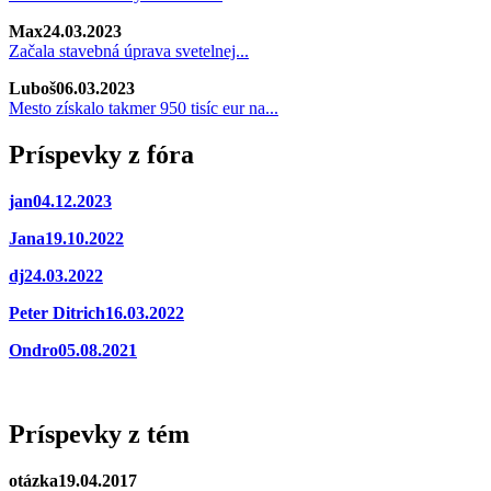
Max
24.03.2023
Začala stavebná úprava svetelnej...
Luboš
06.03.2023
Mesto získalo takmer 950 tisíc eur na...
Príspevky z fóra
jan
04.12.2023
Jana
19.10.2022
dj
24.03.2022
Peter Ditrich
16.03.2022
Ondro
05.08.2021
Príspevky z tém
otázka
19.04.2017