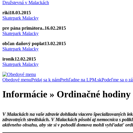
Družstevná v Malackách
riki
18.03.2015
Skatepark Malacky
pre pána primátora..
16.02.2015
Skatepark Malacky
občan daňový poplat
13.02.2015
Skatepark Malacky
ironik
12.02.2015
Skatepark Malacky
Obedové menu
Pridaj sa k nám
Prehľadne na LPM.sk
Podeľme sa o zá
Informácie » Ordinačné hodiny 
V Malac
kách na vaše zdravie dohliada viacero špecializovaných le
zdravotných strediskách. V Malackách pôsobí aj nemocnica s polikl
aktívneho obsahu, aby ste si v pohodlí domova mohli vyhľadať ordi