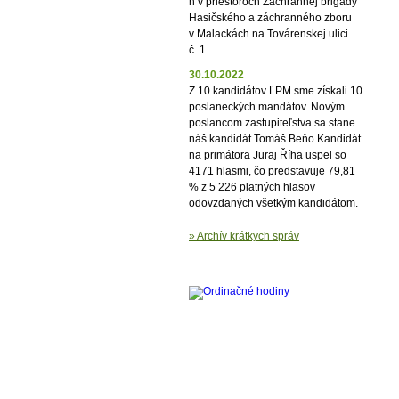
h v priestoroch Záchrannej brigády
Hasičského a záchranného zboru
v Malackách na Továrenskej ulici
č. 1.
30.10.2022
Z 10 kandidátov ĽPM sme získali 10
poslaneckých mandátov. Novým
poslancom zastupiteľstva sa stane
náš kandidát Tomáš Beňo.Kandidát
na primátora Juraj Říha uspel so
4171 hlasmi, čo predstavuje 79,81
% z 5 226 platných hlasov
odovzdaných všetkým kandidátom.
» Archív krátkych správ
Inzercia