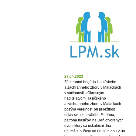
Krátke správy
27.04.2023
Záchranná brigáda Hasičského
a záchranného zboru v Malackách
v súčinnosti s Okresným
riaditeľstvom Hasičského
a záchranného zboru v Malackách
pozýva verejnosť pri príležitosti
osláv sviatku svätého Floriána,
patróna hasičov, na Deň otvorených
dverí, ktorý sa uskutoční dňa
05. mája v čase od 08.30 h do 12.00