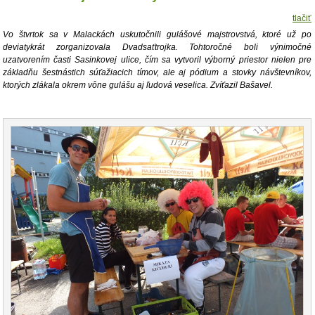
tlačiť
Vo štvrtok sa v Malackách uskutočnili gulášové majstrovstvá, ktoré už po
deviatykrát zorganizovala Dvadsaťtrojka. Tohtoročné boli výnimočné
uzatvorením časti Sasinkovej ulice, čím sa vytvoril výborný priestor nielen pre
základňu šestnástich súťažiacich tímov, ale aj pódium a stovky návštevníkov,
ktorých zlákala okrem vône gulášu aj ľudová veselica. Zvíťazil Bašavel.