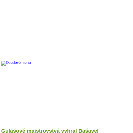
|
|
|
|
|
|
Úvod
O nás
Informácie
Gastro
Témy
Inzercia
Firmy
Gulášové majstrovstvá vyhral Bašavel