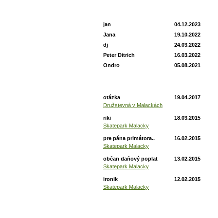
Príspevky z fóra
jan
04.12.2023
Jana
19.10.2022
dj
24.03.2022
Peter Ditrich
16.03.2022
Ondro
05.08.2021
Príspevky z tém
otázka
19.04.2017
Družstevná v Malackách
riki
18.03.2015
Skatepark Malacky
pre pána primátora..
16.02.2015
Skatepark Malacky
občan daňový poplat
13.02.2015
Skatepark Malacky
ironik
12.02.2015
Skatepark Malacky