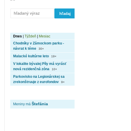
Najčítanejšie články
Dnes
|
Týždeň
|
Mesiac
Chodníky v Zámockom parku -
návrat k téme
30×
Malacké kultúrne leto
19×
V lokalite bývalej Píly má vyrásť
nová rezidenčná zóna
10×
Parkovisko na Legionárskej sa
zrekonštruuje z eurofondov
9×
Dnes je 07.08.2026
Štefánia
Meniny má