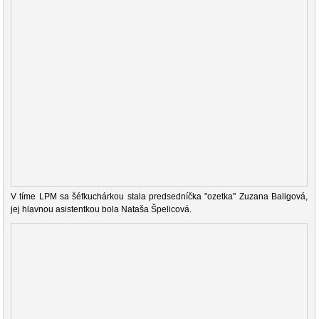
V tíme LPM sa šéfkuchárkou stala predsedníčka "ozetka" Zuzana Baligová,
jej hlavnou asistentkou bola Nataša Špelicová.