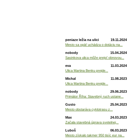
Posledné komentáre
peniaze ležia na ulici
19.11.2024
Mesto sa opäť uchádza o dotáciu na...
nobody
15.04.2024
Sasinkova ulica môže prejsť obnovou...
eva
11.03.2024
Ulica Martina Benku prejde...
Michal
11.08.2023
Ulica Martina Benku prejde...
nobody
29.06.2023
Primátor Říha: Stavebný ruch ustane...
Gusto
25.04.2023
Mesto obstaráva cyklotrasu z...
Max
24.03.2023
Začala stavebná úprava svetelnej...
Luboš
06.03.2023
Mesto získalo takmer 950 tisíc eur na...