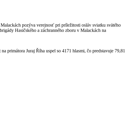
lackách pozýva verejnosť pri príležitosti osláv sviatku svätého
ej brigády Hasičského a záchranného zboru v Malackách na
a primátora Juraj Říha uspel so 4171 hlasmi, čo predstavuje 79,81