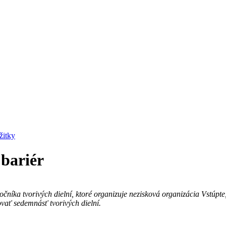
žitky
bariér
očníka tvorivých dielní, ktoré organizuje nezisková organizácia Vstúpt
vovať sedemnásť tvorivých dielní.