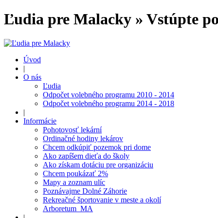
Ľudia pre Malacky » Vstúpte po
Úvod
|
O nás
Ľudia
Odpočet volebného programu 2010 - 2014
Odpočet volebného programu 2014 - 2018
|
Informácie
Pohotovosť lekární
Ordinačné hodiny lekárov
Chcem odkúpiť pozemok pri dome
Ako zapíšem dieťa do školy
Ako získam dotáciu pre organizáciu
Chcem poukázať 2%
Mapy a zoznam ulíc
Poznávajme Dolné Záhorie
Rekreačné športovanie v meste a okolí
Arboretum_MA
|