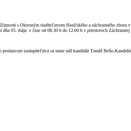
innosti s Okresným riaditeľstvom Hasičského a záchranného zboru v Ma
ční dňa 05. mája v čase od 08.30 h do 12.00 h v priestoroch Záchrann
oslancom zastupiteľstva sa stane náš kandidát Tomáš Beňo.Kandidát n