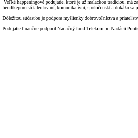
Veľké happeningové podujatie, ktoré je už malackou tradíciou, má za 
hendikepom sú talentovaní, komunikatívni, spoločenskí a dokážu sa p
Dôležitou súčasťou je podpora myšlienky dobrovoľníctva a priateľstva
Podujatie finančne podporil Nadačný fond Telekom pri Nadácii Ponti