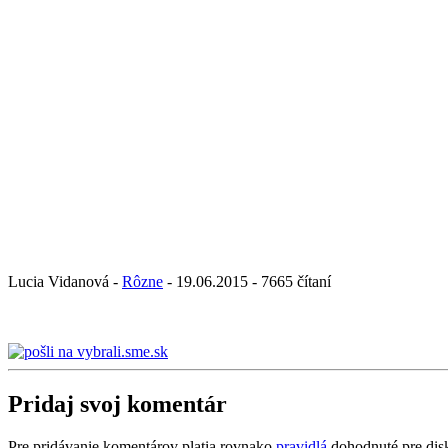
Lucia Vidanová -
Rôzne
- 19.06.2015 - 7665 čítaní
Pridaj svoj komentár
Pre pridávanie komentárov platia rovnako
pravidlá
dohodnuté pre dis