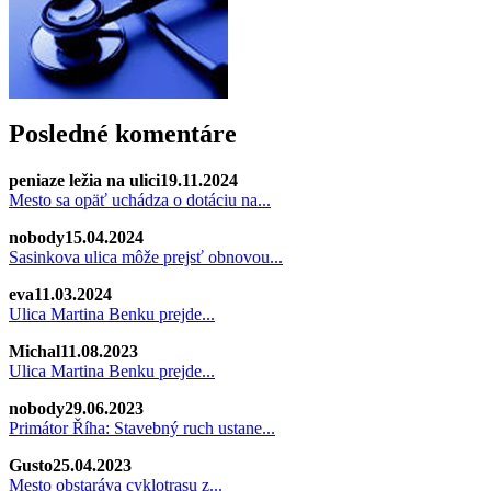
Posledné komentáre
peniaze ležia na ulici
19.11.2024
Mesto sa opäť uchádza o dotáciu na...
nobody
15.04.2024
Sasinkova ulica môže prejsť obnovou...
eva
11.03.2024
Ulica Martina Benku prejde...
Michal
11.08.2023
Ulica Martina Benku prejde...
nobody
29.06.2023
Primátor Říha: Stavebný ruch ustane...
Gusto
25.04.2023
Mesto obstaráva cyklotrasu z...