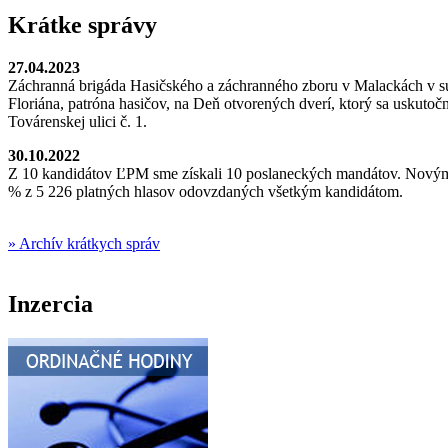
Krátke správy
27.04.2023
Záchranná brigáda Hasičského a záchranného zboru v Malackách v súč
Floriána, patróna hasičov, na Deň otvorených dverí, ktorý sa uskuto
Továrenskej ulici č. 1.
30.10.2022
Z 10 kandidátov ĽPM sme získali 10 poslaneckých mandátov. Novým p
% z 5 226 platných hlasov odovzdaných všetkým kandidátom.
» Archív krátkych správ
Inzercia