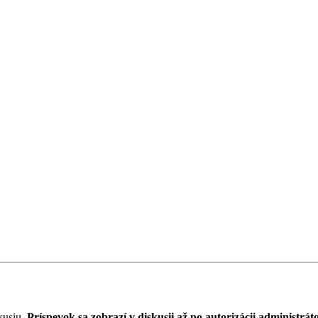
kusiu.
Príspevok sa zobrazí v diskusii až po autorizácii administrát