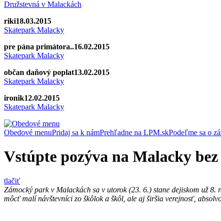
Družstevná v Malackách
riki
18.03.2015
Skatepark Malacky
pre pána primátora..
16.02.2015
Skatepark Malacky
občan daňový poplat
13.02.2015
Skatepark Malacky
ironik
12.02.2015
Skatepark Malacky
Obedové menu
Pridaj sa k nám
Prehľadne na LPM.sk
Podeľme sa o zá
Vstúpte pozýva na Malacky bez 
tlačiť
Zámocký park v Malackách sa v utorok (23. 6.) stane dejiskom už 8. r
môcť malí návštevníci zo škôlok a škôl, ale aj širšia verejnosť, absol