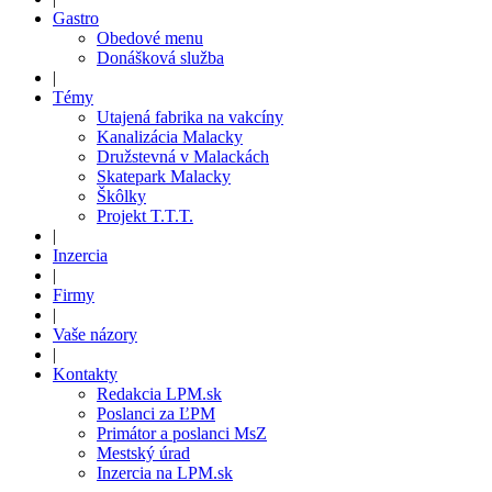
Gastro
Obedové menu
Donášková služba
|
Témy
Utajená fabrika na vakcíny
Kanalizácia Malacky
Družstevná v Malackách
Skatepark Malacky
Škôlky
Projekt T.T.T.
|
Inzercia
|
Firmy
|
Vaše názory
|
Kontakty
Redakcia LPM.sk
Poslanci za ĽPM
Primátor a poslanci MsZ
Mestský úrad
Inzercia na LPM.sk