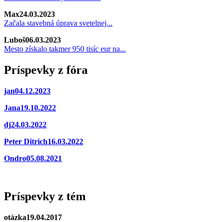
Max
24.03.2023
Začala stavebná úprava svetelnej...
Luboš
06.03.2023
Mesto získalo takmer 950 tisíc eur na...
Príspevky z fóra
jan
04.12.2023
Jana
19.10.2022
dj
24.03.2022
Peter Ditrich
16.03.2022
Ondro
05.08.2021
Príspevky z tém
otázka
19.04.2017