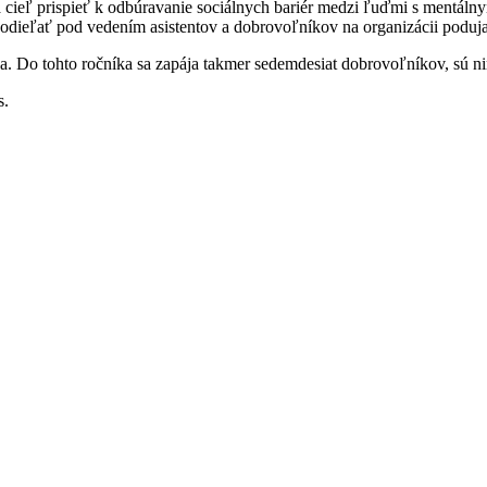
cieľ prispieť k odbúravanie sociálnych bariér medzi ľuďmi s mentálnym 
odieľať pod vedením asistentov a dobrovoľníkov na organizácii podujati
. Do tohto ročníka sa zapája takmer sedemdesiat dobrovoľníkov, sú nimi
s.