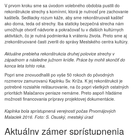
V prvom kroku sme sa úvodom volebného obdobia pustili do
rekonštrukcie strechy s komínmi, ktorá je nutnosť pre zachovanie
kaštieľa. Sedliacky rozum káže, aby sme rekonštruovali kaštieľ
ako doma, teda od strechy. Iba staticky bezpečná strecha nám
umožňuje otvoriť nádvorie a pokračovať tu v ďalších kultúrnych
aktivitách, čo je nutná podmienka k vráteniu života. Preto sme aj
zrekonštruované časti zverili do správy Mestského centra kultúry.
Aktuálne prebieha rekonštrukcia druhej polovice strechy v
západnom a následne južnom krídle. Práce by mohli skončiť do
konca leta tohto roka.
Popri sme znovuodhalili po vyše 50 rokoch do pôvodných
rozmerov zamurovanú Kaplnku Sv. Kríža. K jej rekonštrukcii je
potrebné rozsiahle reštaurovanie, na čo popri všetkých ostatných
prioritách Malačanov peniaze nemáme. Preto aspoň hľadáme
možnosti financovania prípravy projektovej dokumentácie.
Kaplnka bola sprístupnená verejnosti počas Prvomájových
Malaciek 2016. Foto: S. Osuský, mestský úrad
Aktuálny zámer sprístupnenia