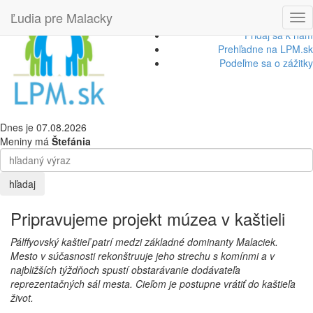
Krátke správy
Ľudia pre Malacky
Tog
Obedové menu
nav
Pridaj sa k nám
Prehľadne na LPM.sk
Podeľme sa o zážitky
Dnes je 07.08.2026
Meniny má
Štefánia
Pripravujeme projekt múzea v kaštieli
Pálffyovský kaštieľ patrí medzi základné dominanty Malaciek.
Mesto v súčasnosti rekonštruuje jeho strechu s komínmi a v
najbližších týždňoch spustí obstarávanie dodávateľa
reprezentačných sál mesta. Cieľom je postupne vrátiť do kaštieľa
život.