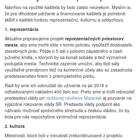
Návrhov na využitie kaštieľa by bolo zaisto neúrekom. Myslím si,
že pre dlhodobé udržanie a financovanie kaštieľa je potrebné
skĺbiť v kaštieli funkciu reprezentačnú, kultúrnu a oddychovú.
1. reprezentácia
Aktuálne pripravujeme projekt
reprezentačných priestorov
mesta
, aby sme mohli ešte v tomto polroku vysúťažiť dodávateľa
stavebných prác. Pôjde o 5 sál v polovici západného a časti
južného krídla, v ktorých by sa konali sobáše a tiež významné
podujatia mesta. Technické zázemie umožní, aby boli sály
využiteľné prenájmom tiež na komerčné účely ako sú zasadnutia
predstavenstiev firiem z priemyselného parku.
Radi by sme ich odovzdali do užívania na jar 2018 s
odhadovanými nákladmi 400 tisíc eur. Preto sme si trúfli odovzdať
predsedovi vlády pri
nedávnej návšteve Malaciek
aj pozvanie na
výjazdné rokovanie vlády SR. Predseda vlády podporil ako
náhradu možnosť spoločného stretnutia s českou vládou, čo by
bola pre nás nepochybne výnimočná reprezentácia.
2. kultúra
Miestnosti, ktoré boli v minulosti zrekonštruované z projektu