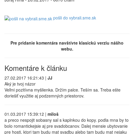
pošli do vybrali.sme.sk
Pre pridanie komentára navštívte klasickú verziu nášho
webu.
Komentáre k článku
27.02.2017 16:21:43 |
JJ
Aký je tvoj názor
Veľmi pozitívna myšlienka. Držím palce. Teším sa. Treba ešte
doriešiť využitie aj podzemných priestorov.
01.03.2017 15:39:12 |
miloš
a preco nespojit sobasny sal s kaplnkou do kopy. podla mna by to
bolo romantickejsie aj pre svadobcanov. Dalej mensie ubytovanie
pre hosti, ktori tam budu mat svadbu alebo tam budu mat nejaku