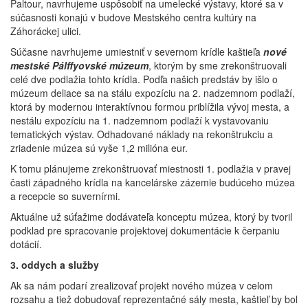
Paltour, navrhujeme uspôsobiť na umelecké výstavy, ktoré sa v
súčasnosti konajú v budove Mestského centra kultúry na
Záhoráckej ulici.
Súčasne navrhujeme umiestniť v severnom krídle kaštieľa
nové
mestské Pálffyovské múzeum
, ktorým by sme zrekonštruovali
celé dve podlažia tohto krídla. Podľa našich predstáv by išlo o
múzeum deliace sa na stálu expozíciu na 2. nadzemnom podlaží,
ktorá by modernou interaktívnou formou priblížila vývoj mesta, a
nestálu expozíciu na 1. nadzemnom podlaží k vystavovaniu
tematických výstav. Odhadované náklady na rekonštrukciu a
zriadenie múzea sú vyše 1,2 milióna eur.
K tomu plánujeme zrekonštruovať miestnosti 1. podlažia v pravej
časti západného krídla na kancelárske zázemie budúceho múzea
a recepcie so suvernírmi.
Aktuálne už súťažime dodávateľa konceptu múzea, ktorý by tvoril
podklad pre spracovanie projektovej dokumentácie k čerpaniu
dotácií.
3. oddych a služby
Ak sa nám podarí zrealizovať projekt nového múzea v celom
rozsahu a tiež dobudovať reprezentačné sály mesta, kaštieľ by bol