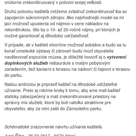
vnútorne zrekonštruovaný v polovici svojej veľkosti.
Druhú polovicu kaštieľa môžeme zvládnuť zrekonštruovať iba so
zapojením súkromných zdrojov. Ako najvhodnejší model sa mi
javí možnosť upustenia od nájmov v cene nákladov na
rekonštrukciu. Išlo by o 10- až 20-ročné nájmy, pri ktorých je
možné garantovať aj dlhodobú udržateľnosť.
V prípade, ak v kaštieli otvoríme možnosť sobášov a budú sa tu
konať umelecké výstavy či zároveň budú mocť obyvatelia
navštevovať expozície múzea, je dôležité hovoriť aj o
vytvorení
doplnkových služieb
reštaurácie s malým pobytovým
zariadením, tiež kaviarni s terasou na nádvorí či čajovni s terasou
do parku.
Našou ambíciou je pripraviť kaštieľ na dlhodobé udržateľné
užívanie. Preto aj robíme kroky k tomu, aby sme mali kaštieľ
staticky zabezpečený a mali zrekonštruované priestory na
správny mix služieb, ktoré by boli natoľko atraktívne pre
obyvateľov, aby za nimi zašli do Zámockého parku.
Schématické znázornenie návrhu užívania kaštieľa.
Juraj Říha - 26.02.2017 - 6670 čítaní