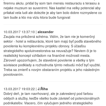
firemnu akciu. pridal by som tam mensiu restauraciu s terasou a
nejake muzeum so suvenirmi. Nas kastiel ma velky potencial aby
prilakal vela ludi ale dolezite je aby tam bolo dobre rozmyslene co
tam bude a kto ma viziu ktora bude fungovat
10.03.2017 13:37:10 |
alexander
Zaujala ma priložená schéma. Vidím, že tam nie je komerčný
sektor - hotel a reštaurácia, ktoré tam majú byť podľa stavebného
povolenia ku komplexnému projektu obnovy. S účasťou
strategického spoluinvestorstva sa neuvažuje? Neviem či je to
realistický koncept vzhľadom na finančné možnosti mesta.
Zároveň upozorňujem, že stavebné povolenie a všetky s tým
súvisiace podklady a rozhodnutia týmto nebudú môcť byť využité.
Treba sa zmieriť s novým obstaraním projektu a jeho následným
povolovaním.
13.03.2017 19:03:22 |
J.Říha
Dobrý deň, je tam navrhovaný, ale je zakreslený pod farbou
oddych a služby, keďže všetko bude závisieť od potencionálnych
podnikateľov. Viacero, čím vylučujem jedného strategického